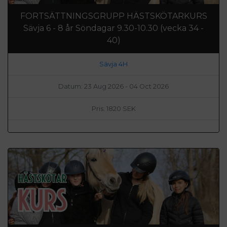
FORTSÄTTNINGSGRUPP HÄSTSKÖTARKURS
Sävja 6 - 8 år Söndagar 9.30-10.30 (vecka 34 -
40)
Sävja 4H
Datum: 23 Aug 2026 - 04 Oct 2026
Pris: 1820 SEK