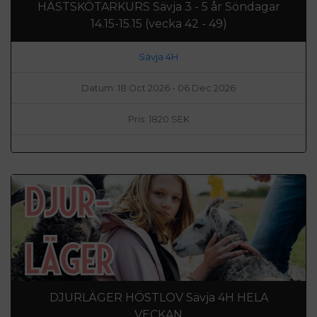
HÄSTSKÖTARKURS Sävja 3 - 5 år Söndagar
14.15-15.15 (vecka 42 - 49)
Sävja 4H
Datum: 18 Oct 2026 - 06 Dec 2026
Pris: 1820 SEK
DJURLÄGER HÖSTLOV Sävja 4H HELA
VECKAN