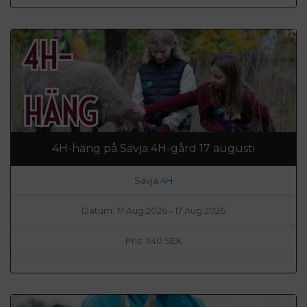
4H-häng på Sävja 4H-gård 17 augusti
Sävja 4H
Datum: 17 Aug 2026 - 17 Aug 2026
Pris: 340 SEK