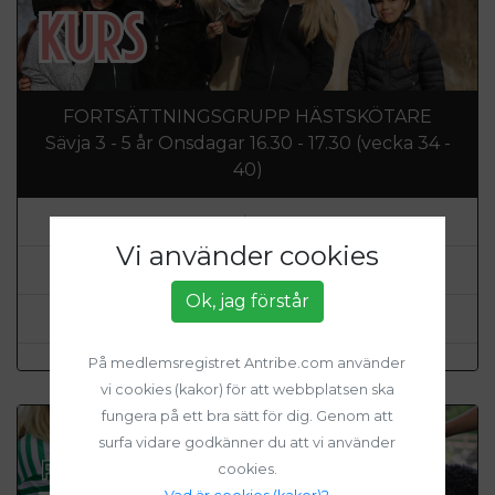
FORTSÄTTNINGSGRUPP HÄSTSKÖTARE
Sävja 3 - 5 år Onsdagar 16.30 - 17.30 (vecka 34 -
40)
Sävja 4H
Vi använder cookies
Datum: 19 Aug 2026 - 30 Sep 2026
Ok, jag förstår
Pris: 1820 SEK
På medlemsregistret Antribe.com använder
vi cookies (kakor) för att webbplatsen ska
fungera på ett bra sätt för dig. Genom att
surfa vidare godkänner du att vi använder
cookies.