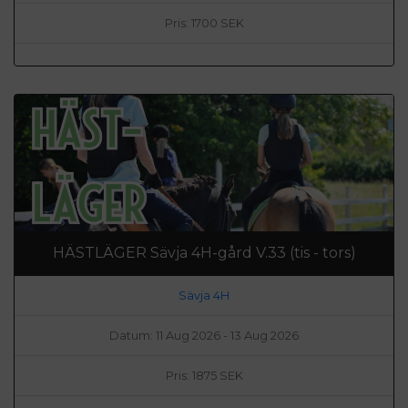
Pris: 1700 SEK
HÄSTLÄGER Sävja 4H-gård V.33 (tis - tors)
Sävja 4H
Datum: 11 Aug 2026 - 13 Aug 2026
Pris: 1875 SEK