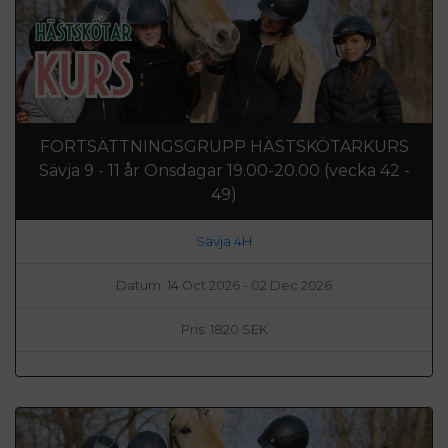
FORTSÄTTNINGSGRUPP HÄSTSKÖTARKURS
Sävja 9 - 11 år Onsdagar 19.00-20.00 (vecka 42 -
49)
Sävja 4H
Datum: 14 Oct 2026 - 02 Dec 2026
Pris: 1820 SEK