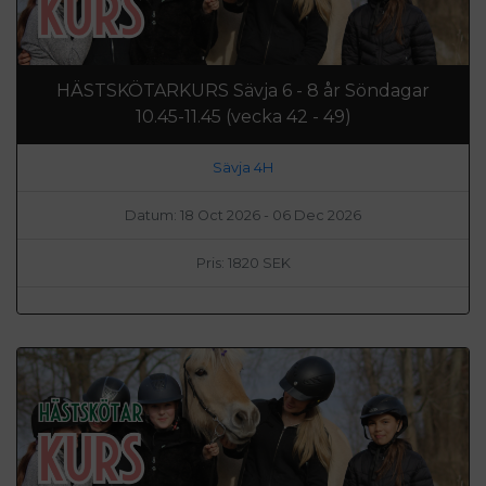
HÄSTSKÖTARKURS Sävja 6 - 8 år Söndagar
10.45-11.45 (vecka 42 - 49)
Sävja 4H
Datum: 18 Oct 2026 - 06 Dec 2026
Pris: 1820 SEK