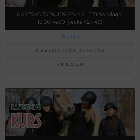
HÄSTSKÖTARKURS Sävja 9 - 11år Söndagar
13.00-14.00 (vecka 42 - 49)
Sävja 4H
Datum: 18 Oct 2026 - 06 Dec 2026
Pris: 1820 SEK