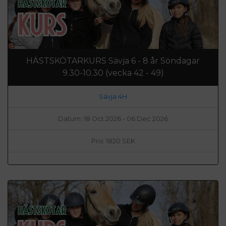
HÄSTSKÖTARKURS Sävja 6 - 8 år Söndagar
9.30-10.30 (vecka 42 - 49)
Sävja 4H
Datum: 18 Oct 2026 - 06 Dec 2026
Pris: 1820 SEK