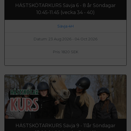
HÄSTSKÖTARKURS Sävja 6 - 8 år Söndagar
10.45-11.45 (vecka 34 - 40)
Sävja 4H
Datum: 23 Aug 2026 - 04 Oct 2026
Pris: 1820 SEK
HÄSTSKÖTARKURS Sävja 9 - 11år Söndagar