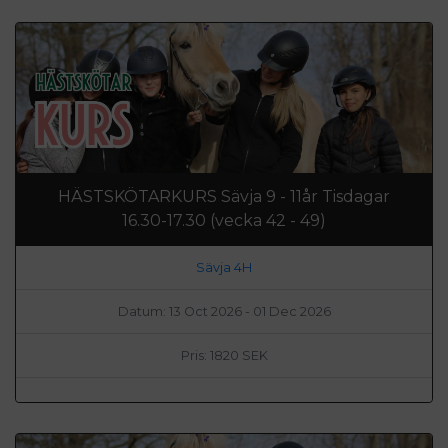
HÄSTSKÖTARKURS Sävja 9 - 11år Tisdagar
16.30-17.30 (vecka 42 - 49)
Sävja 4H
Datum: 13 Oct 2026 - 01 Dec 2026
Pris: 1820 SEK