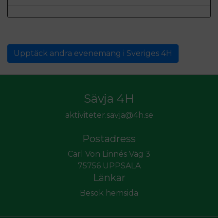
Upptäck andra evenemang i Sveriges 4H
Sävja 4H
aktiviteter.savja@4h.se
Postadress
Carl Von Linnés Väg 3
75756 UPPSALA
Länkar
Besök hemsida