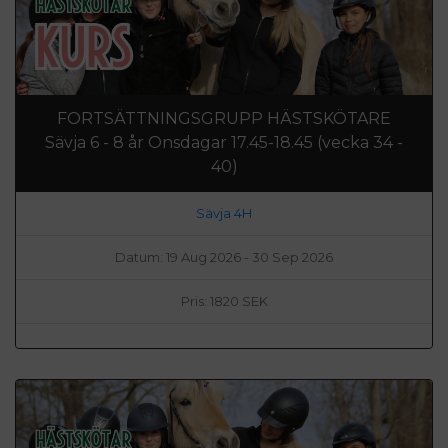
FORTSÄTTNINGSGRUPP HÄSTSKÖTARE
Sävja 6 - 8 år Onsdagar 17.45-18.45 (vecka 34 -
40)
Sävja 4H
Datum: 19 Aug 2026 - 30 Sep 2026
Pris: 1820 SEK