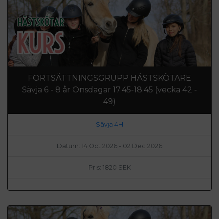
FORTSÄTTNINGSGRUPP HÄSTSKÖTARE
Sävja 6 - 8 år Onsdagar 17.45-18.45 (vecka 42 -
49)
Sävja 4H
Datum: 14 Oct 2026 - 02 Dec 2026
Pris: 1820 SEK