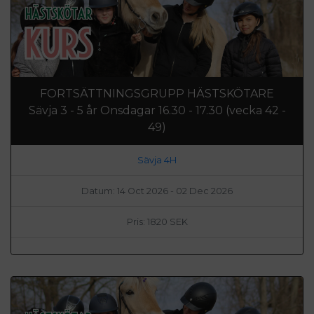
FORTSÄTTNINGSGRUPP HÄSTSKÖTARE
Sävja 3 - 5 år Onsdagar 16.30 - 17.30 (vecka 42 -
49)
Sävja 4H
Datum: 14 Oct 2026 - 02 Dec 2026
Pris: 1820 SEK