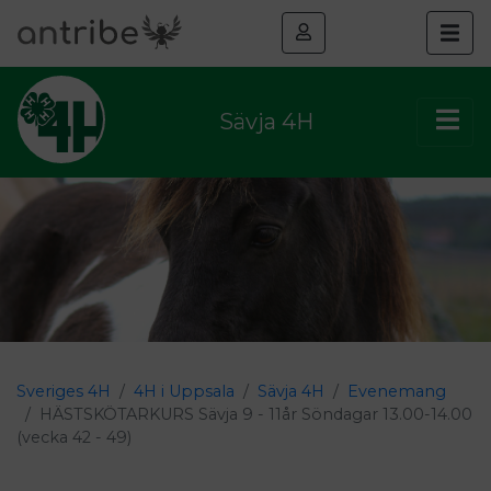
Sävja 4H
Sveriges 4H
4H i Uppsala
Sävja 4H
Evenemang
HÄSTSKÖTARKURS Sävja 9 - 11år Söndagar 13.00-14.00
(vecka 42 - 49)