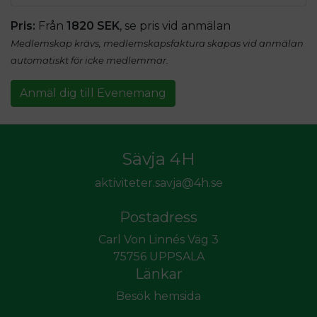
Pris:
Från
1820 SEK
, se pris vid anmälan
Medlemskap krävs, medlemskapsfaktura skapas vid anmälan
automatiskt för icke medlemmar.
Anmäl dig till Evenemang
Sävja 4H
aktiviteter.savja@4h.se
Postadress
Carl Von Linnés Väg 3
75756 UPPSALA
Länkar
Besök hemsida