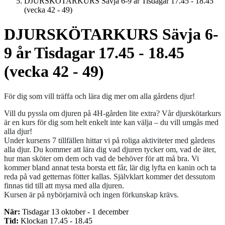
DJURSKÖTARKURS Sävja 6-9 år Tisdagar 17.45 - 18.45
(vecka 42 - 49)
DJURSKÖTARKURS Sävja 6-
9 år Tisdagar 17.45 - 18.45
(vecka 42 - 49)
För dig som vill träffa och lära dig mer om alla gårdens djur!
Vill du pyssla om djuren på 4H-gården lite extra? Vår djurskötarkurs
är en kurs för dig som helt enkelt inte kan välja – du vill umgås med
alla djur!
Under kursens 7 tillfällen hittar vi på roliga aktiviteter med gårdens
alla djur. Du kommer att lära dig vad djuren tycker om, vad de äter,
hur man sköter om dem och vad de behöver för att må bra. Vi
kommer bland annat testa borsta ett får, lär dig lyfta en kanin och ta
reda på vad getternas fötter kallas. Självklart kommer det dessutom
finnas tid till att mysa med alla djuren.
Kursen är på nybörjarnivå och ingen förkunskap krävs.
När:
Tisdagar 13 oktober - 1 december
Tid:
Klockan 17.45 - 18.45