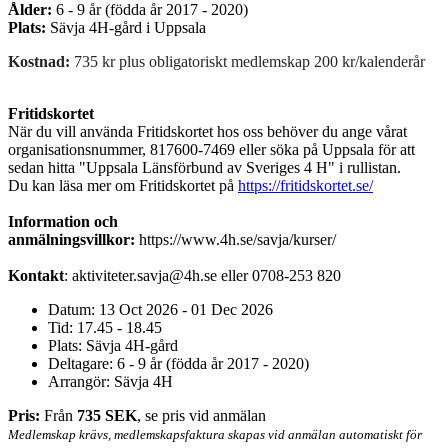
Ålder:
6 - 9 år
(födda år 2017 - 2020)
Plats:
Sävja 4H-gård i Uppsala
Kostnad:
735 kr plus obligatoriskt medlemskap 200 kr/kalenderår
Fritidskortet
När du vill använda Fritidskortet hos oss behöver du ange vårat
organisationsnummer, 817600-7469 eller söka på Uppsala för att
sedan hitta "Uppsala Länsförbund av Sveriges 4 H" i rullistan.
Du kan läsa mer om Fritidskortet på
https://fritidskortet.se/
Information och
anmälningsvillkor:
https://www.4h.se/savja/kurser/
Kontakt
: aktiviteter.savja@4h.se eller 0708-253 820
Datum: 13 Oct 2026 - 01 Dec 2026
Tid: 17.45 - 18.45
Plats: Sävja 4H-gård
Deltagare: 6 - 9 år (födda år 2017 - 2020)
Arrangör: Sävja 4H
Pris:
Från
735 SEK
, se pris vid anmälan
Medlemskap krävs, medlemskapsfaktura skapas vid anmälan automatiskt för