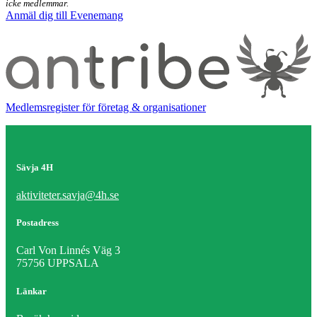
icke medlemmar.
Anmäl dig till Evenemang
Medlemsregister för företag & organisationer
Sävja 4H
aktiviteter.savja@4h.se
Postadress
Carl Von Linnés Väg 3
75756 UPPSALA
Länkar