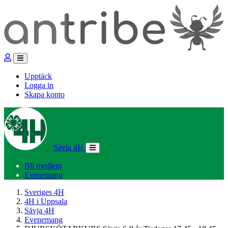
Upptäck
Logga in
Skapa konto
Sävja 4H
Bli medlem
Evenemang
Sveriges 4H
4H i Uppsala
Sävja 4H
Evenemang