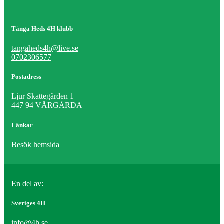
Tånga Heds 4H klubb
tangaheds4h@live.se
0702306577
Postadress
Ljur Skattegården 1
447 94 VÅRGÅRDA
Länkar
Besök hemsida
En del av:
Sveriges 4H
info@4h.se