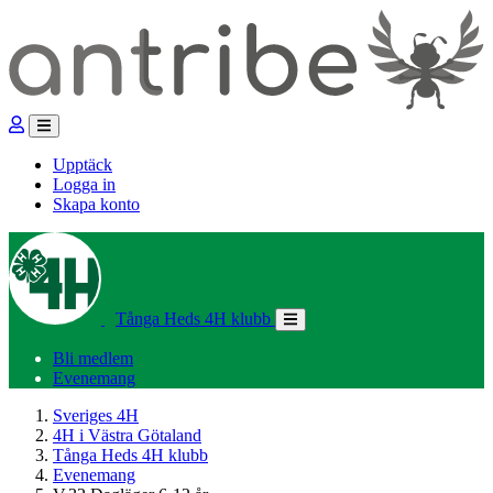
Upptäck
Logga in
Skapa konto
Tånga Heds 4H klubb
Bli medlem
Evenemang
Sveriges 4H
4H i Västra Götaland
Tånga Heds 4H klubb
Evenemang