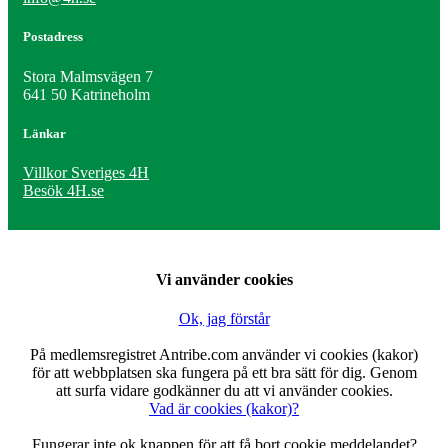
Postadress
Stora Malmsvägen 7
641 50 Katrineholm
Länkar
Villkor Sveriges 4H
Besök 4H.se
Vi använder cookies
Ok, jag förstår
På medlemsregistret Antribe.com använder vi cookies (kakor)
för att webbplatsen ska fungera på ett bra sätt för dig. Genom
att surfa vidare godkänner du att vi använder cookies.
Vad är cookies (kakor)?
Fungerar inte ok knappen för att få bort cookie meddelandet?