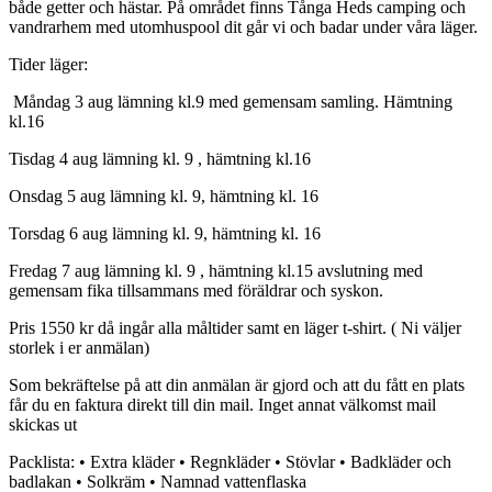
både getter och hästar. På området finns Tånga Heds camping och
vandrarhem med utomhuspool dit går vi och badar under våra läger.
Tider läger:
Måndag 3 aug lämning kl.9 med gemensam samling. Hämtning
kl.16
Tisdag 4 aug lämning kl. 9 , hämtning kl.16
Onsdag 5 aug lämning kl. 9, hämtning kl. 16
Torsdag 6 aug lämning kl. 9, hämtning kl. 16
Fredag 7 aug lämning kl. 9 , hämtning kl.15 avslutning med
gemensam fika tillsammans med föräldrar och syskon.
Pris 1550 kr då ingår alla måltider samt en läger t-shirt. ( Ni väljer
storlek i er anmälan)
Som bekräftelse på att din anmälan är gjord och att du fått en plats
får du en faktura direkt till din mail. Inget annat välkomst mail
skickas ut
Packlista: • Extra kläder • Regnkläder • Stövlar • Badkläder och
badlakan • Solkräm • Namnad vattenflaska