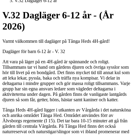
V.32 Dagläger 6-12 år
V.32 Dagläger 6-12 år - (År
2026)
Varmt välkommen till dagläger på Tånga Heds 4H-gård!
Dagläger för barn 6-12 år - V. 32
Att vara på läger på en 4H-gård är spännande och roligt.
Tillsammans tar vi hand om gårdens djuren och övriga sysslor som
hör till livet på en bondgård. Det finns mycket tid till annat kul som
att leka lekar, pyssla, baka och träffa nya kompisar. Vi delar in
deltagarna i mindre grupper och gör massa roligt tillsammans. Varje
grupp har sin egna ansvars ledare som vägleder deltagarna i
aktiviteterna under dagen. På gården finns de vanligaste lantgårds
djuren så som får, getter, höns, hästar samt kaniner och katter.
Tånga Heds 4H-gård ligger i utkanten av Vårgårda i det natursköna
och anrika området Tånga Hed. Området användes förr av
Älvsborgs regemente (I 15). Det tar bara 10-15 minuter att gå från
gården till centrala Vårgårda. På Tånga Hed finns det också
naturreservat och naturstigar/slingor som vi ibland promenerar med