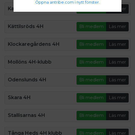
Öppna antribe.com i nytt fönster.
Karlsborgs 4H
Bli medlem
Läs mer
Kättilsröds 4H
Bli medlem
Läs mer
Klockaregårdens 4H
Bli medlem
Läs mer
Mollöns 4H-klubb
Bli medlem
Läs mer
Odenslunds 4H
Bli medlem
Läs mer
Skara 4H
Bli medlem
Läs mer
Stallisarnas 4H
Bli medlem
Läs mer
Tånga Heds 4H klubb
Bli medlem
Läs mer