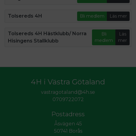
Tolsereds 4H
Bli medlem
Läs mer
Tolsereds 4H Hästklubb/ Norra
Bli
Läs
medlem
mer
Hisingens Stallklubb
4H i Västra Götaland
vastragotaland@4h.se
0709722072
Postadress
Åsvägen 45
50741 Borås