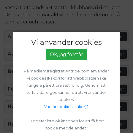
Västra Götalands 4H stöttar klubbarna i distriktet.
Distriktet anordnar aktiviteter för medlemmar så
som läger och kurser.
Älekulla 4H
Bli medlem
Läs mer
Vi använder cookies
Aspö 4H
Bli medlem
Läs mer
Ok, jag förstår
Bergums 4H-klubb
På medlemsregistret Antribe.com använder
Bli medlem
Läs mer
vi cookies (kakor) för att webbplatsen ska
fungera på ett bra sätt för dig. Genom att
Fölene-Eggvena 4H
Bli medlem
Läs mer
surfa vidare godkänner du att vi använder
cookies.
Holsljunga 4H
Bli medlem
Läs mer
Vad är cookies (kakor)?
Fungerar inte ok knappen för att få bort
Hyringa Längnums 4H
Bli medlem
Läs mer
cookie meddelandet?