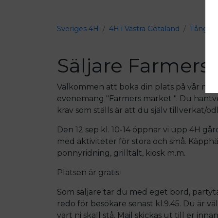
Sveriges 4H
4H i Västra Götaland
Tånga 
Säljare Farmers
Välkommen att boka din plats på vår mat
evenemang "Farmers market ". Du hantve
krav som ställs är att du själv tillverkat/od
Den 12 sep kl. 10-14 öppnar vi upp 4H går
med aktiviteter för stora och små. Käpph
ponnyridning, grilltält, kiosk m.m.
Platsen är gratis.
Som säljare tar du med eget bord, partyt
redo för besökare senast kl.9.45. Du är vä
vart ni skall stå. Mail skickas ut till er i