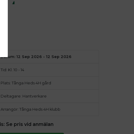
Datum: 12 Sep 2026 - 12 Sep 2026
Tid: Kl. 10 - 14
Plats: Tånga Heds 4H gård
Deltagare: Hantverkare
Arrangör: Tånga Heds 4H klubb
is:
Se pris vid anmälan