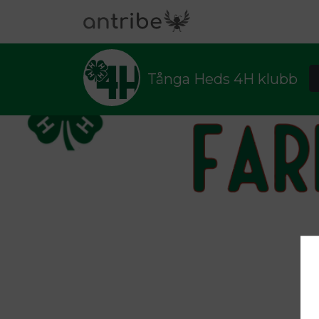
Tånga Heds 4H klubb