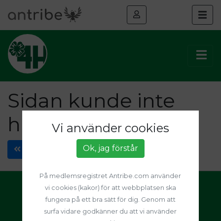
Sidan kunde inte
hittas
Vi använder cookies
Ok, jag förstår
Föregående sida
På medlemsregistret Antribe.com använder
vi cookies (kakor) för att webbplatsen ska
Sveriges 4H
fungera på ett bra sätt för dig. Genom att
info@4h.se
surfa vidare godkänner du att vi använder