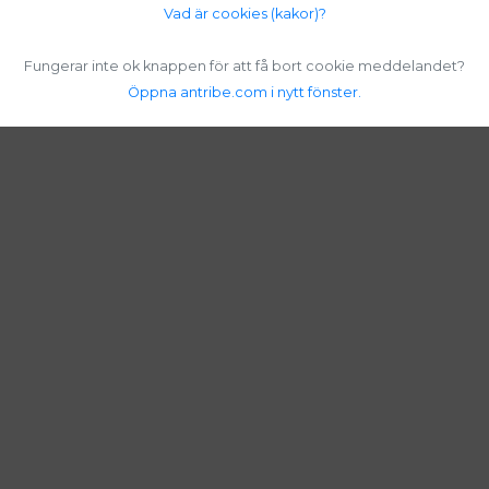
Vad är cookies (kakor)?
Fungerar inte ok knappen för att få bort cookie meddelandet?
Öppna antribe.com i nytt fönster.