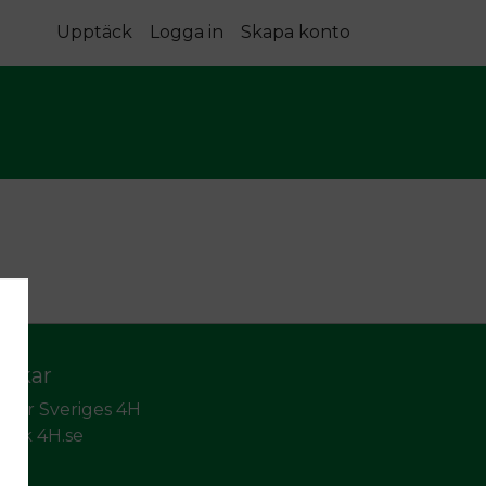
Upptäck
Logga in
Skapa konto
änkar
llkor Sveriges 4H
sök 4H.se