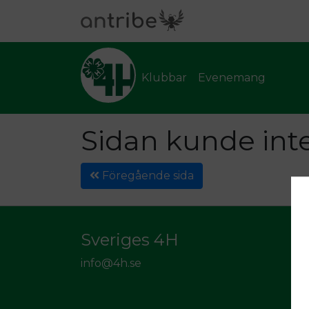
Klubbar
Evenemang
Sidan kunde inte
Föregående sida
Sveriges 4H
info@4h.se