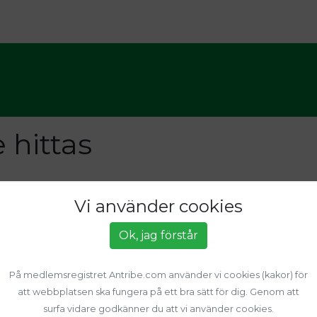
 hittas
Vi använder cookies
Ok, jag förstår
Postadress
L
Stora Malmsvägen 7
Vi
På medlemsregistret Antribe.com använder vi cookies (kakor) för
641 50 Katrineholm
Be
att webbplatsen ska fungera på ett bra sätt för dig. Genom att
surfa vidare godkänner du att vi använder cookies.