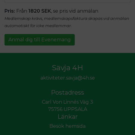
Pris:
Från
1820 SEK
, se pris vid anmälan
Medlemskap krävs, medlemskapsfaktura skapas vid anmälan
automatiskt för icke medlemmar.
Anmäl dig till Evenemang
Sävja 4H
aktiviteter.savja@4h.se
Postadress
Carl Von Linnés Väg 3
75756 UPPSALA
Länkar
Besök hemsida