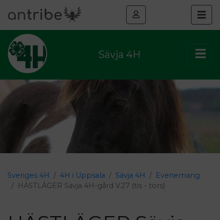
Sävja 4H
Sveriges 4H
4H i Uppsala
Sävja 4H
Evenemang
HÄSTLÄGER Sävja 4H-gård V.27 (tis - tors)