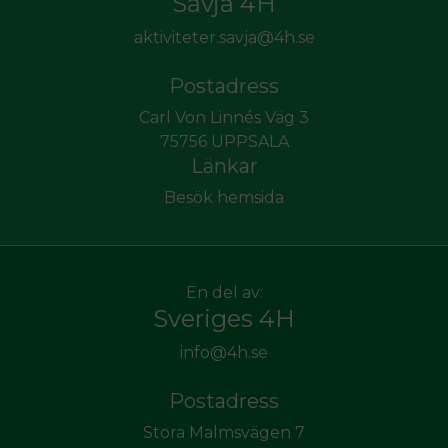
Sävja 4H
aktiviteter.savja@4h.se
Postadress
Carl Von Linnés Väg 3
75756 UPPSALA
Länkar
Besök hemsida
En del av:
Sveriges 4H
info@4h.se
Postadress
Stora Malmsvägen 7