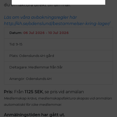
du en faktura direkt till din mail.
Läs om våra avbokningsregler här
http://4h.se/odenslund/bestammelser-kring-lager/
Datum:
06 Jul 2026 - 10 Jul 2026
Tid: 9-15
Plats: Odenslunds 4H-gård
Deltagare: Medlemmar från 9år
Arrangör: Odenslunds 4H
Pris:
Från
1125 SEK
, se pris vid anmälan
Medlemskap krävs, medlemskapsfaktura skapas vid anmälan
automatiskt för icke medlemmar.
Anmälningstiden har gått ut.