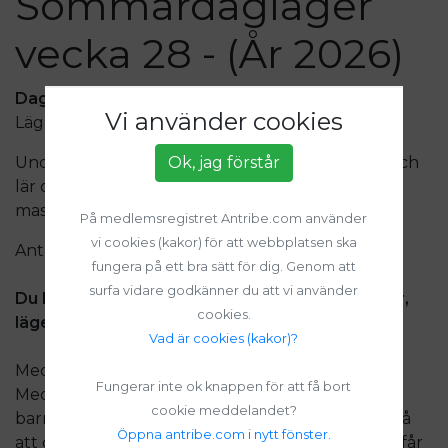
Sommardagläger
vecka 28 - (År 2026)
Dagläger på Odenslunds 4H-gård 6-10 juli.
Vi använder cookies
Lägret är klockan 9-15 måndag-fredag.
Under lägret tar vi hand om djuren på gården och
Ok, jag förstår
lär oss massor om dem. Vi leker och lär känna en
massa nya kompisar med samma intresse.
På medlemsregistret Antribe.com använder
vi cookies (kakor) för att webbplatsen ska
Antal platser: 12
fungera på ett bra sätt för dig. Genom att
surfa vidare godkänner du att vi använder
Du kan använda fritidskortet till våra aktiviteter,
cookies.
läger och medlemskap i Odenslunds 4H-klubb!
Vad är cookies (kakor)?
Medlemskap krävs för att delta på lägret.
Fungerar inte ok knappen för att få bort
Medlemskap löses automatiskt vid anmälan om
cookie meddelandet?
barnet inte redan är medlem. Som bekräftelse på
Öppna antribe.com i nytt fönster.
att din anmälan är gjord och att du fått en plats får