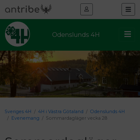
Odenslunds 4H
Sveriges 4H
4H i Västra Götaland
Odenslunds 4H
Evenemang
Sommardagläger vecka 28