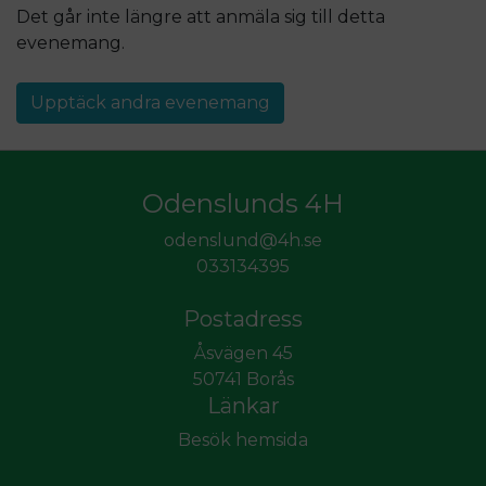
Det går inte längre att anmäla sig till detta
evenemang
.
Upptäck andra evenemang
Odenslunds 4H
odenslund@4h.se
033134395
Postadress
Åsvägen 45
50741 Borås
Länkar
Besök hemsida