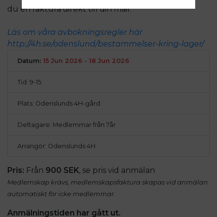
du en faktura direkt till din mail.
Läs om våra avbokningsregler här
http://4h.se/odenslund/bestammelser-kring-lager/
Datum:
15 Jun 2026 - 18 Jun 2026
Tid: 9-15
Plats: Odenslunds 4H-gård
Deltagare: Medlemmar från 7år
Arrangör: Odenslunds 4H
Pris:
Från
900 SEK
, se pris vid anmälan
Medlemskap krävs, medlemskapsfaktura skapas vid anmälan
automatiskt för icke medlemmar.
Anmälningstiden har gått ut.