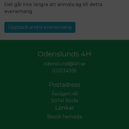
Det går inte längre att anmäla sig till detta
evenemang
.
Upptäck andra evenemang
Odenslunds 4H
odenslund@4h.se
033134395
Postadress
Åsvägen 45
50741 Borås
Länkar
Besök hemsida