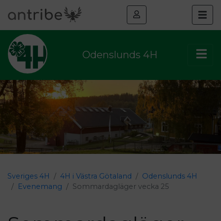
Odenslunds 4H
Sveriges 4H
4H i Västra Götaland
Odenslunds 4H
Evenemang
Sommardagläger vecka 25