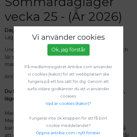
Sommardagläger
vecka 25 - (År 2026)
Dagläger på Odenslunds 4H-gård 15-18 juni
Vi använder cookies
Lägret är klockan 9-15 måndag - torsdag
Under lägret tar vi hand om djuren på gården och
Ok, jag förstår
lär oss massor om dem. Vi leker och lär känna en
massa nya kompisar med samma intresse.
På medlemsregistret Antribe.com använder
vi cookies (kakor) för att webbplatsen ska
Antal platser: 14
fungera på ett bra sätt för dig. Genom att
surfa vidare godkänner du att vi använder
Du kan använda fritidskortet till våra aktiviteter,
cookies.
läger och medlemskap i Odenslunds 4H-klubb!
Vad är cookies (kakor)?
Medlemskap krävs för att delta på lägret.
Fungerar inte ok knappen för att få bort
Medlemskap löses automatiskt vid anmälan om
cookie meddelandet?
barnet inte redan är medlem. Som bekräftelse på
Öppna antribe.com i nytt fönster.
att din anmälan är gjord och att du fått en plats får