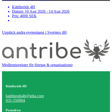
Kättilsröds 4H
Datum: 10 Aug 2026 - 14 Aug 2026
Pris: 4000 SEK
Upptäck andra evenemang i Sveriges 4H
Medlemsregister för företag & organisationer
Kättilsröds 4H
kattilsrods4h@telia.com
031-550904
Postadress