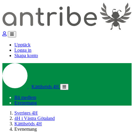
Upptäck
Logga in
Skapa konto
Kättilsröds 4H
Bli medlem
Evenemang
Sveriges 4H
4H i Västra Götaland
Kättilsröds 4H
Evenemang