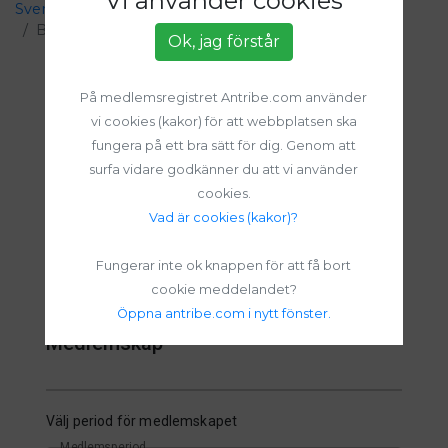
Vi använder cookies
Sveriges 4H
4H i Östergötland
Västra Hargs 4H
Bli medlem
Ok, jag förstår
På medlemsregistret Antribe.com använder
vi cookies (kakor) för att webbplatsen ska
Bli Medlem
fungera på ett bra sätt för dig. Genom att
surfa vidare godkänner du att vi använder
Sveriges 4H – Västra Hargs 4H
cookies.
Vad är cookies (kakor)?
1
2
3
Medlemskap
Medlemsuppgifter
Bekräfta
Fungerar inte ok knappen för att få bort
cookie meddelandet?
Steg 1 av 3
Öppna antribe.com i nytt fönster.
Medlemskap
Välj period för medlemskapet
Medlemsperiod