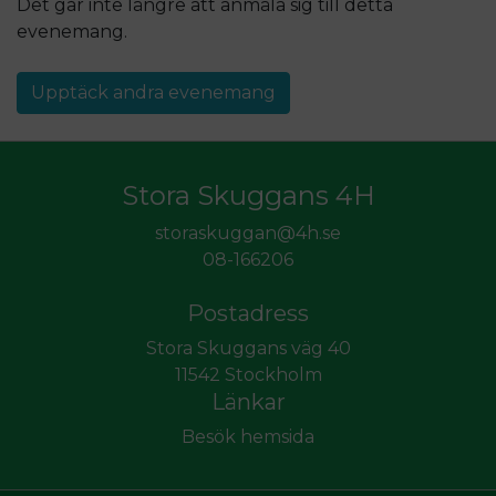
Det går inte längre att anmäla sig till detta
evenemang
.
Upptäck andra evenemang
Stora Skuggans 4H
storaskuggan@4h.se
08-166206
Postadress
Stora Skuggans väg 40
11542 Stockholm
Länkar
Besök hemsida