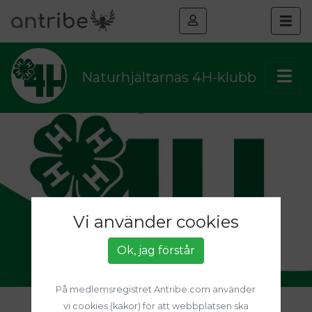
Naturhjältarnas 4H-klubb
Vi använder cookies
Ok, jag förstår
På medlemsregistret Antribe.com använder
vi cookies (kakor) för att webbplatsen ska