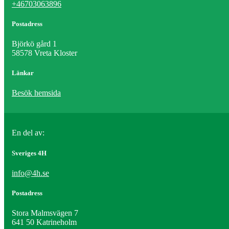
+46703063896
Postadress
Björkö gård 1
58578 Vreta Kloster
Länkar
Besök hemsida
En del av:
Sveriges 4H
info@4h.se
Postadress
Stora Malmsvägen 7
641 50 Katrineholm