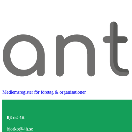
Medlemsregister för företag & organisationer
Björkö 4H
bjorko@4h.se