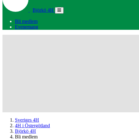
Björkö 4H
Bli medlem
Evenemang
Sveriges 4H
4H i Östergötland
Björkö 4H
Bli medlem