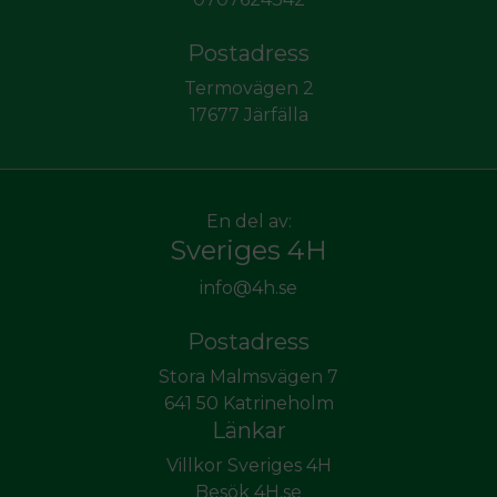
Postadress
Termovägen 2
17677 Järfälla
En del av:
Sveriges 4H
info@4h.se
Postadress
Stora Malmsvägen 7
641 50 Katrineholm
Länkar
Villkor Sveriges 4H
Besök 4H.se