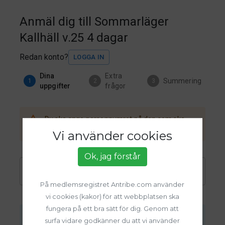
Anmäl dig till Sommarläger
Kallhäll v.25 4 dagar
Redan konto?
LOGGA IN
Dina
Extra
Summering
1
2
3
uppgifter
frågor
Du ska ange personnumret på den som ska
delta på evenemanget.
Vi använder cookies
Ok, jag förstår
Personnummer *
KONTROLLERA **
På medlemsregistret Antribe.com använder
ÅÅÅÅMMDD-XXXX
vi cookies (kakor) för att webbplatsen ska
fungera på ett bra sätt för dig. Genom att
** Tänk på att kontrollera personnumret. Finns
surfa vidare godkänner du att vi använder