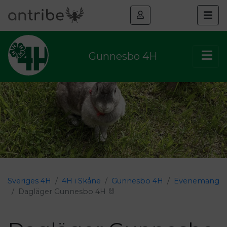
Gunnesbo 4H
Sveriges 4H
4H i Skåne
Gunnesbo 4H
Evenemang
Dagläger Gunnesbo 4H 🐰