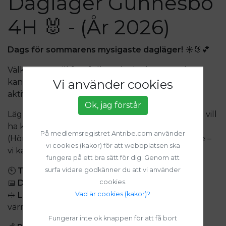
Dagläger Gunnesbo
4H 🐰 - (År 2026)
Dags för sommarens mysigaste dagläger!
☀️
🐰💕
Välkommen till fyra fullspäckade dagar med
kaninmys, escape room och massor av roliga
Vi använder cookies
aktiviteter hos oss på Gunnesbo 4H!
Ok, jag förstår
Lägret är öppet för alla barn i åldern
8–12 år
som vill
ha kul och lära sig mer om våra fina kaniner.
På medlemsregistret Antribe.com använder
(Hör gärna av er om ditt barn är yngre eller äldre –
vi cookies (kakor) för att webbplatsen ska
vi kan i vissa fall göra undantag.)
fungera på ett bra sätt för dig. Genom att
🕙
Tid:
10.00–14.30
surfa vidare godkänner du att vi använder
📅
Datum:
23, 24, 25 & 26 juni 2026
cookies.
🥪
Lunch:
Ta med egen lunch som inte behöver
Vad är cookies (kakor)?
värmas.
Fungerar inte ok knappen för att få bort