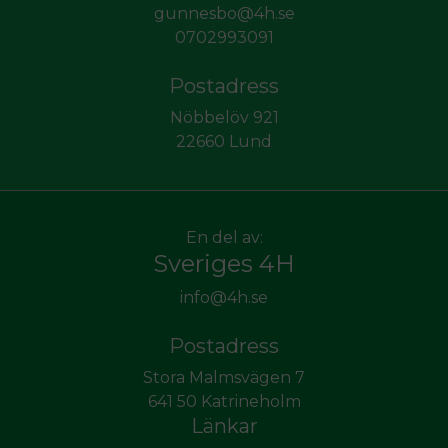
gunnesbo@4h.se
0702993091
Postadress
Nöbbelöv 921
22660 Lund
En del av:
Sveriges 4H
info@4h.se
Postadress
Stora Malmsvägen 7
641 50 Katrineholm
Länkar