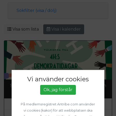
Sökfilter (visa / dölj)
Visa som lista
Visa i kalender
Vi använder cookies
Sveriges 4H:s Demokratidagar, riksstämma och
Ok, jag förstår
dialogmöten 2026
Datum: 09 Oct 2026 - 11 Oct 2026
På medlemsregistret Antribe.com använder
vi cookies (kakor) för att webbplatsen ska