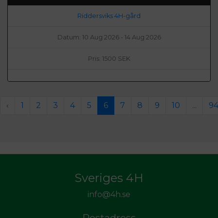
Riddersviks 4H-gård
Datum: 10 Aug 2026 - 14 Aug 2026
Pris: 1500 SEK
‹
1
2
3
4
5
6
7
8
9
10
...
9
Sveriges 4H
info@4h.se
Postadress