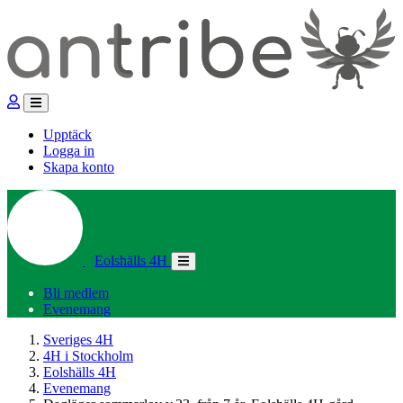
Upptäck
Logga in
Skapa konto
Eolshälls 4H
Bli medlem
Evenemang
Sveriges 4H
4H i Stockholm
Eolshälls 4H
Evenemang