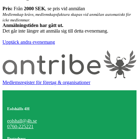
Pris:
Från
2000 SEK
, se pris vid anmälan
Medlemskap krävs, medlemskapsfaktura skapas vid anmälan automatiskt för
icke medlemmar.
Anmälningstiden har gått ut.
Det går inte längre att anmäla sig till detta
evenemang
.
Upptäck andra evenemang
Medlemsregister för företag & organisationer
Eolshälls 4H
eolshall@4h.se
0760-225221
Postadress