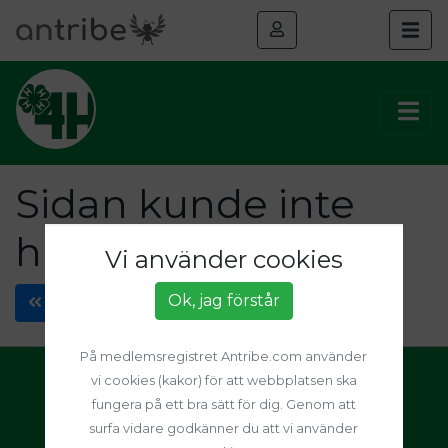
Sidan kunde inte
hittas
Vi använder cookies
Ok, jag förstår
Föregående sida
På medlemsregistret Antribe.com använder
vi cookies (kakor) för att webbplatsen ska
Sveriges 4H
fungera på ett bra sätt för dig. Genom att
info@4h.se
surfa vidare godkänner du att vi använder