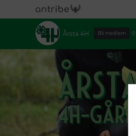
Årsta 4H
Bli medlem
E