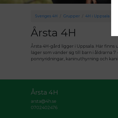
Sveriges 4H
Grupper
4H i Uppsala
Å
Årsta 4H
Årsta 4H-gård ligger i Uppsala. Här finns
läger som vänder sig till barn i åldrarna 7 
ponnyridningar, kaninuthyrning och kani
Årsta 4H
arsta@4h.se
0702402476