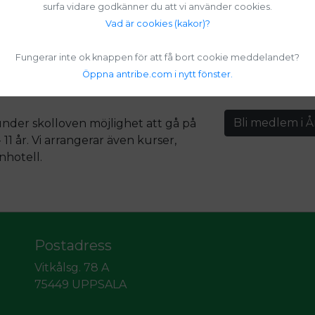
surfa vidare godkänner du att vi använder cookies.
Vad är cookies (kakor)?
rsta 4H
Fungerar inte ok knappen för att få bort cookie meddelandet?
Öppna antribe.com i nytt fönster.
Bli medlem i Å
 under skolloven möjlighet att gå på
- 11 år. Vi arrangerar även kurser,
nhotell.
Postadress
Vitkålsg. 78 A
75449 UPPSALA