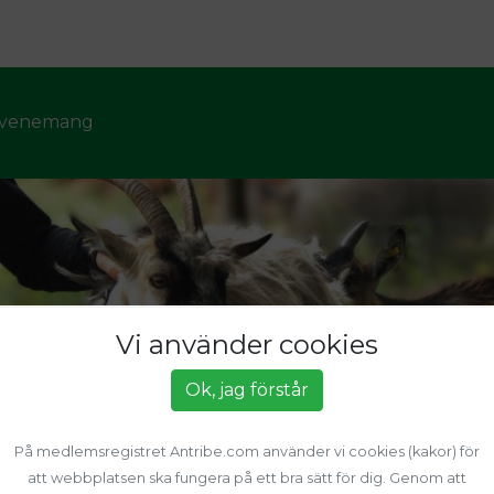
venemang
Vi använder cookies
Ok, jag förstår
På medlemsregistret Antribe.com använder vi cookies (kakor) för
att webbplatsen ska fungera på ett bra sätt för dig. Genom att