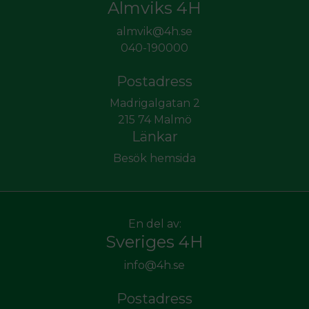
Almviks 4H
almvik@4h.se
040-190000
Postadress
Madrigalgatan 2
215 74 Malmö
Länkar
Besök hemsida
En del av:
Sveriges 4H
info@4h.se
Postadress