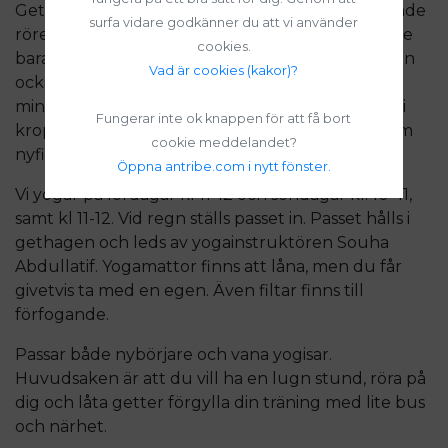
Get-yoga är en härlig kombination av mjukgörande
surfa vidare godkänner du att vi använder
rörelser, frisk luft och djurens närvaro – vilket inte
cookies.
bara ger dig fysisk träning och återhämtning, utan
Vad är cookies (kakor)?
också ett extra leende på läpparna. Djurkontakt
minskar stress och frigör lugn-och-ro-hormoner i
Fungerar inte ok knappen för att få bort
kroppen. Och vem kan motstå en liten killing som
cookie meddelandet?
nyfiket kommer fram mitt i en solhälsning?
Öppna antribe.com i nytt fönster.
Vi yogar på lördagar kl 11-12 och söndagar kl. 10–11,
samt kl 11-12. Vid regn ställs passet in. Passet hålls i
gethagen och leds av yogainstruktören Souha
Abdullatif. Yogamattor finns att låna, men du får
givetvis ta med en egen.
Även filtar finns till
förfogande.
Passar både nybörjare och vana yogisar.
Huvudsaken är att du vill ha en lugn stund, röra på
dig och låta getter förgylla din träning med lite bus
och närhet.