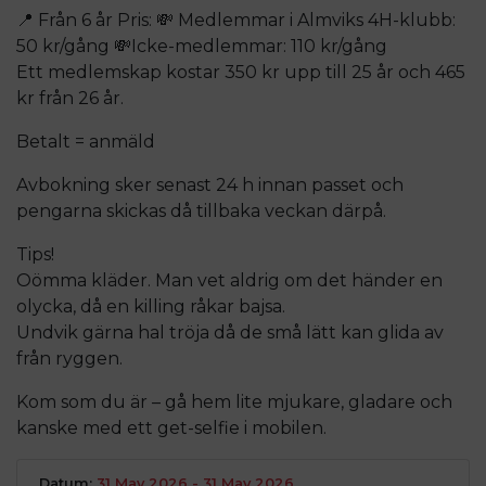
📍 Från 6 år Pris: 💸 Medlemmar i Almviks 4H-klubb:
50 kr/gång 💸Icke-medlemmar: 110 kr/gång
Ett medlemskap kostar 350 kr upp till 25 år och 465
kr från 26 år.
Betalt = anmäld
Avbokning sker senast 24 h innan passet och
pengarna skickas då tillbaka veckan därpå.
Tips!
Oömma kläder. Man vet aldrig om det händer en
olycka, då en killing råkar bajsa.
Undvik gärna hal tröja då de små lätt kan glida av
från ryggen.
Kom som du är – gå hem lite mjukare, gladare och
kanske med ett get-selfie i mobilen.
Datum:
31 May 2026 - 31 May 2026