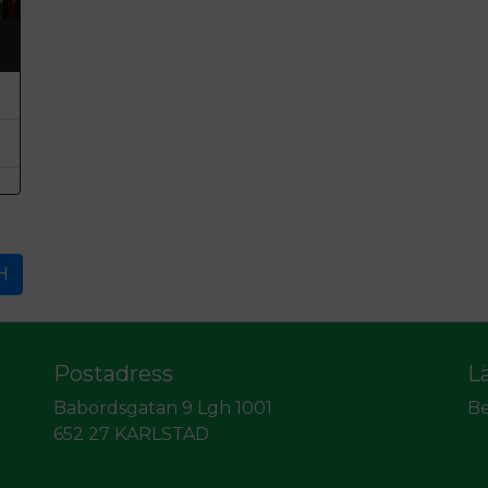
H
Postadress
L
Babordsgatan 9 Lgh 1001
Be
652 27 KARLSTAD