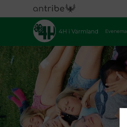
4H i Värmland
Evenema