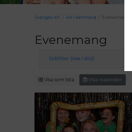
Sveriges 4H
4H i Värmland
Evenemang
Evenemang
Sökfilter (visa / dölj)
Visa som lista
Visa i kalender