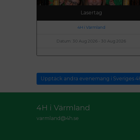
Lasertag
4H i Värmland
Datum: 30 Aug 2026 - 30 Aug 2026
Upptäck andra evenemang i Sveriges 4
4H i Värmland
varmland@4h.se