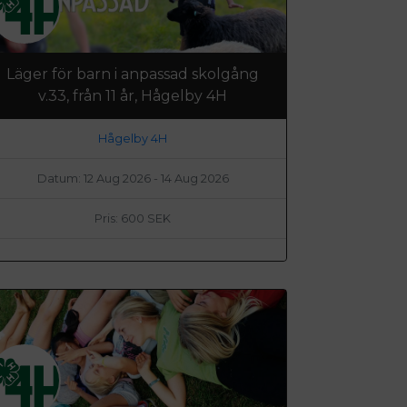
Läger för barn i anpassad skolgång
v.33, från 11 år, Hågelby 4H
Hågelby 4H
Datum: 12 Aug 2026 - 14 Aug 2026
Pris: 600 SEK