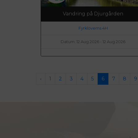
Vandring på Djurgården
Fyrklöverns 4H
Datum: 12 Aug 2026 - 12 Aug 2026
‹
1
2
3
4
5
6
7
8
9