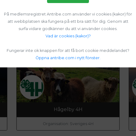
På medlemsregistret Antribe.com använder vi cookies (kakor) för
att webbplatsen ska fungera på ett bra sätt för dig. Genom att
Vallentuna 4H
surfa vidare godkänner du att vi använder cookies.
Vad är cookies (kakor)?
Organisation: Sveriges 4H
Fungerar inte ok knappen för att få bort cookie meddelandet?
Öppna antribe.com i nytt fönster.
Hågelby 4H
Organisation: Sveriges 4H