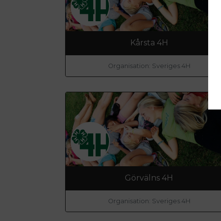
Kårsta 4H
Organisation: Sveriges 4H
Görvälns 4H
Organisation: Sveriges 4H