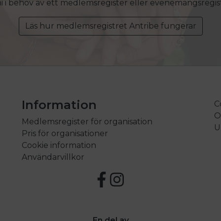
ni i behov av ett medlemsregister eller evenemangsregis
Läs hur medlemsregistret Antribe fungerar
Information
C
O
Medlemsregister för organisation
U
Pris för organisationer
Cookie information
Användarvillkor
En del av