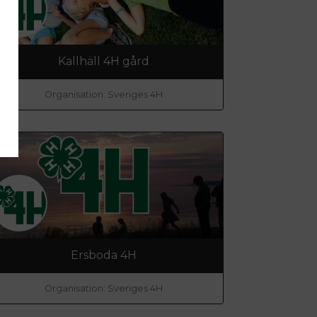
Kallhäll 4H gård
Organisation: Sveriges 4H
Ersboda 4H
Organisation: Sveriges 4H