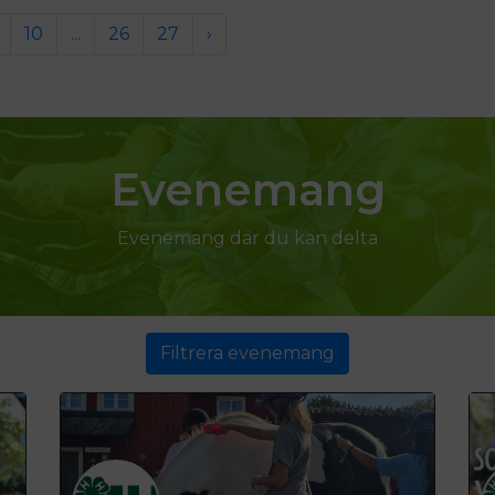
10
...
26
27
›
Evenemang
Evenemang där du kan delta
Filtrera evenemang