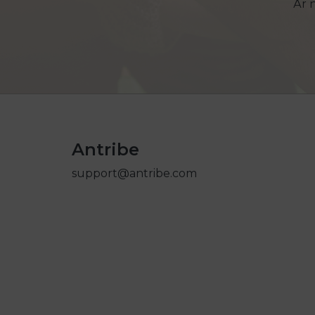
Är 
Antribe
support@antribe.com