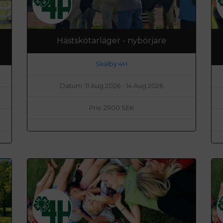
Hästskötarläger - nybörjare
Skälby 4H
Datum: 11 Aug 2026 - 14 Aug 2026
Pris: 2900 SEK