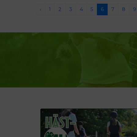
‹
1
2
3
4
5
6
7
8
9