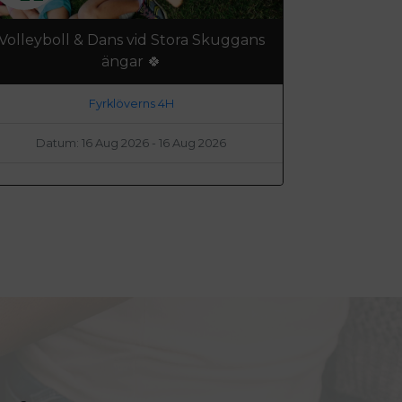
Volleyboll & Dans vid Stora Skuggans
ängar 🍀
Fyrklöverns 4H
Datum: 16 Aug 2026 - 16 Aug 2026