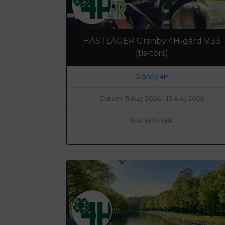
HÄSTLÄGER Gränby 4H-gård V.33
(tis-tors)
Gränby 4H
Datum: 11 Aug 2026 - 13 Aug 2026
Pris: 1875 SEK