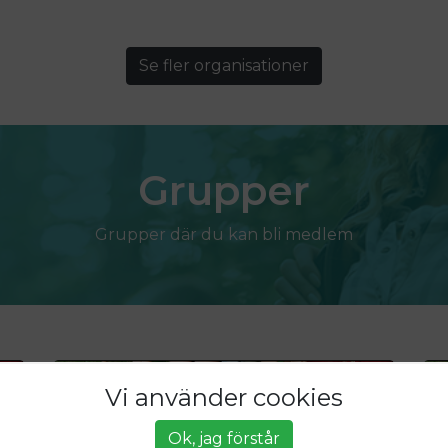
Se fler organisationer
Grupper
Grupper där du kan bli medlem
Vi använder cookies
Ok, jag förstår