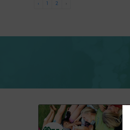
‹
1
2
›