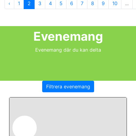
‹
1
2
3
4
5
6
7
8
9
10
...
Evenemang
Evenemang där du kan delta
Filtrera evenemang