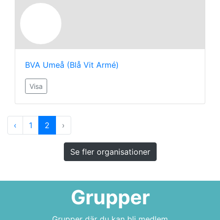
BVA Umeå (Blå Vit Armé)
Visa
‹
1
2
›
Se fler organisationer
Grupper
Grupper där du kan bli medlem