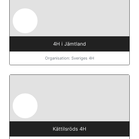
4H i Jämtland
Organisation: Sveriges 4H
Kättilsröds 4H