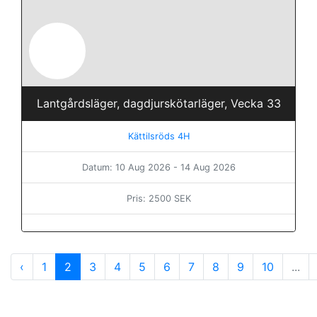
Lantgårdsläger, dagdjurskötarläger, Vecka 33
Kättilsröds 4H
Datum: 10 Aug 2026 - 14 Aug 2026
Pris: 2500 SEK
‹
1
2
3
4
5
6
7
8
9
10
...