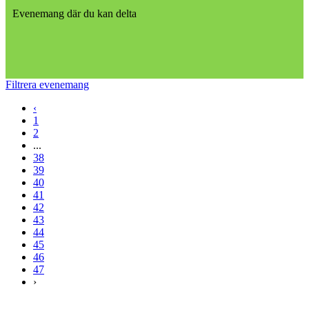
Evenemang där du kan delta
Filtrera evenemang
‹
1
2
...
38
39
40
41
42
43
44
45
46
47
›