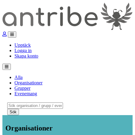
Upptäck
Logga in
Skapa konto
Alla
Organisationer
Grupper
Evenemang
Sök
Organisationer