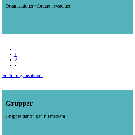
Organisationer / företag i systemet
‹
1
2
›
Se fler organisationer
Grupper
Grupper där du kan bli medlem