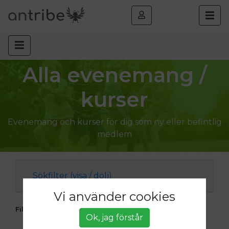
Alla evenemang /
kurser
Evenemang och kurser för dig som ny eller befintlig
medlem
Sökfilter (visa / dölj)
Vi använder cookies
Filtrera ditt sökresultat:
Öppen för anmälan
Ok, jag förstår