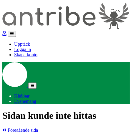
Upptäck
Logga in
Skapa konto
Klubbar
Evenemang
Sidan kunde inte hittas
Föregående sida