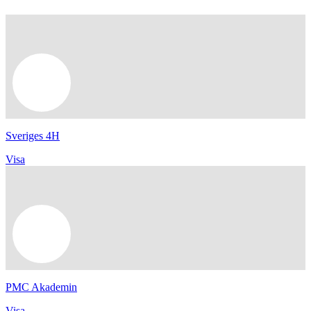
Sveriges 4H
Visa
PMC Akademin
Visa