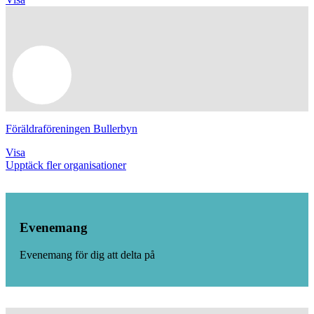
Föräldraföreningen Bullerbyn
Visa
Upptäck fler organisationer
Evenemang
Evenemang för dig att delta på